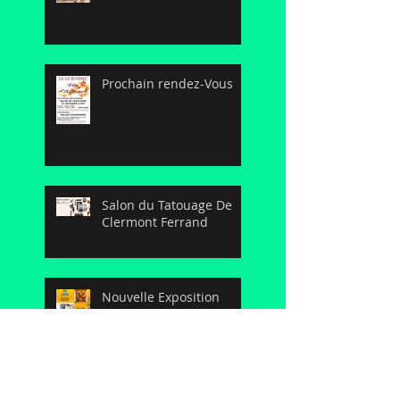
Prochain rendez-Vous
Salon du Tatouage De
Clermont Ferrand
Nouvelle Exposition