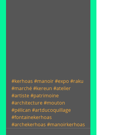
#kerhoas
#manoir
#expo
#raku
#marché
#kereun
#atelier
#artiste
#patrimoine
#architecture
#mouton
#pélican
#artducoquillage
#fontainekerhoas
#archekerhoas
#manoirkerhoas