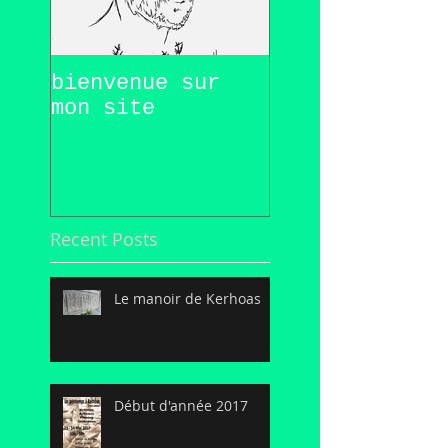
bienvenue sur
mon site
Recent Posts
Le manoir de Kerhoas
Début d'année 2017