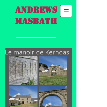
Andrews
Masbath
Le manoir de Kerhoas